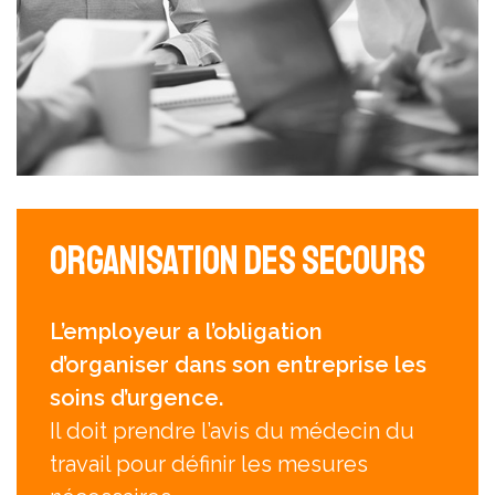
Organisation des secours
L’employeur a l’obligation
d’organiser dans son entreprise les
soins d’urgence.
Il doit prendre l’avis du médecin du
travail pour définir les mesures