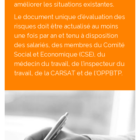
améliorer les situations existantes.
Le document unique d’évaluation des
risques doit être actualisé au moins
une fois par an et tenu à disposition
des salariés, des membres du Comité
Social et Economique (CSE), du
médecin du travail, de l’inspecteur du
travail, de la CARSAT et de l’OPPBTP.