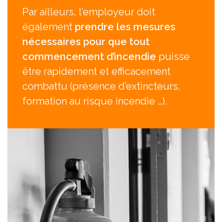
Par ailleurs, l’employeur doit
également
prendre les mesures
nécessaires pour que tout
commencement d’incendie
puisse
être rapidement et efficacement
combattu (présence d’extincteurs,
formation au risque incendie …).